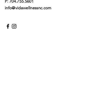
P:
704.755.5601
info@vidawellnessnc.com